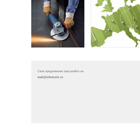
Свои предложения присылайте на
mail@infotools.ru